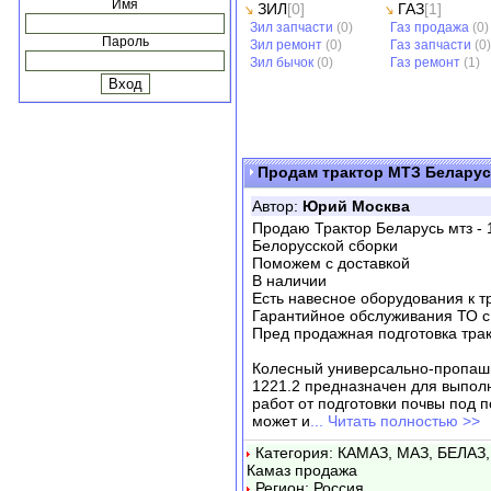
Имя
ЗИЛ
[0]
ГАЗ
[1]
Зил запчасти
(0)
Газ продажа
(0)
Пароль
Зил ремонт
(0)
Газ запчасти
(0)
Зил бычок
(0)
Газ ремонт
(1)
Продам трактор МТЗ Беларус
Автор:
Юрий Москва
Продаю Трактор Беларусь мтз - 
Белорусской сборки
Поможем с доставкой
В наличии
Есть навесное оборудования к тр
Гарантийное обслуживания ТО с
Пред продажная подготовка трак
Колесный универсально-пропашн
1221.2 предназначен для выпол
работ от подготовки почвы под 
может и
... Читать полностью >>
Категория: КАМАЗ, МАЗ, БЕЛАЗ,
Камаз продажа
Регион: Россия