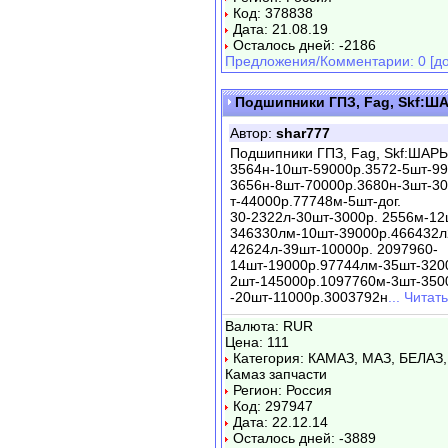
Код: 378838
Дата: 21.08.19
Осталось дней: -2186
Предложения/Комментарии: 0 [до
Подшипники ГПЗ, Fag, Skf:Ш
Автор:
shar777
Подшипники ГПЗ, Fag, Skf:ШАРЫ
3564н-10шт-59000р.3572-5шт-99
3656н-8шт-70000р.3680н-3шт-30
т-44000р.77748м-5шт-дог.
30-2322л-30шт-3000р. 2556м-12
346330лм-10шт-39000р.466432л2
42624л-39шт-10000р. 2097960-
14шт-19000р.97744лм-35шт-320
2шт-145000р.1097760м-3шт-350
-20шт-11000р.3003792н
... Чита
Валюта: RUR
Цена: 111
Категория: КАМАЗ, МАЗ, БЕЛАЗ,
Камаз запчасти
Регион: Россия
Код: 297947
Дата: 22.12.14
Осталось дней: -3889