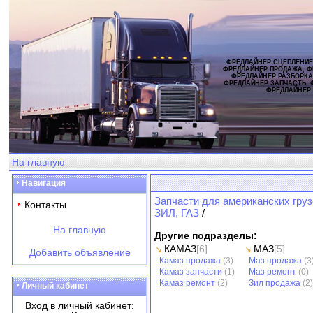
ФРЕДЛАЙНЕР СЦЕПЛЕНИЕ
ФРЕДЛАЙНЕР ПРОДАЖА, Ф
ФРЕДЛАЙНЕР РАЗБОРКА
ФРЕДЛАЙНЕР ЗАПЧАСТЬ, 
ФРЕДЛАЙНЕР
На главную
Навигация
Запчасти для американских груз
Контакты
ЗИЛ, ГАЗ
/
На главную
Другие подразделы:
КАМАЗ
[6]
МАЗ
[5]
Добавить объявление
Камаз продажа
(3)
Маз продажа
(3
Камаз запчасти
(1)
Маз ремонт
(0)
Камаз ремонт
(2)
Зил продажа
(2)
Личный кабинет
Вход в личный кабинет: