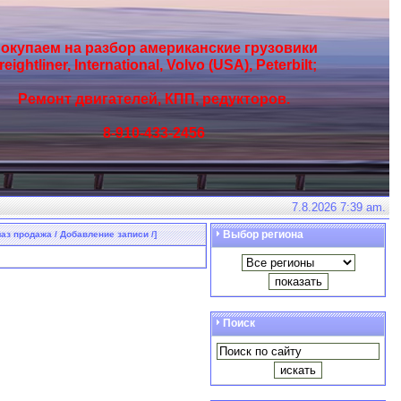
окупаем на разбор американские грузовики
reightliner, International, Volvo (USA), Peterbilt;
Ремонт двигателей, КПП, редукторов.
8-910-433-2456
7.8.2026 7:39 am.
Выбор региона
аз продажа / Добавление записи /]
Поиск