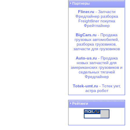
Партнеры
Fliner.ru
- Запчасти
Фредлайнер разборка
Freightliner покупка
Фрейтлайнер
BigCars.ru
- Продажа
грузовых автомобилей,
разборка грузовиков,
запчасти для грузовиков
Auto-us.ru
- Продажа
новых запчастей для
американских грузовиков и
седельных тягачей
Фредлайнер
Totek-umt.ru
- Тотек умт,
астра робот
Рейтинги