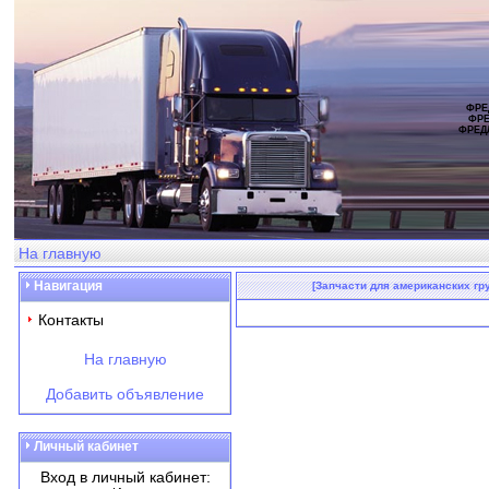
ФРЕ
ФРЕ
ФРЕД
На главную
Навигация
[Запчасти для американских гру
Контакты
На главную
Добавить объявление
Личный кабинет
Вход в личный кабинет: