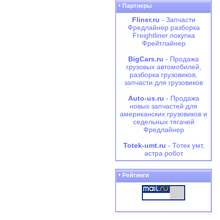
Партнеры
Fliner.ru
- Запчасти
Фредлайнер разборка
Freightliner покупка
Фрейтлайнер
BigCars.ru
- Продажа
грузовых автомобилей,
разборка грузовиков,
запчасти для грузовиков
Auto-us.ru
- Продажа
новых запчастей для
американских грузовиков и
седельных тягачей
Фредлайнер
Totek-umt.ru
- Тотек умт,
астра робот
Рейтинги