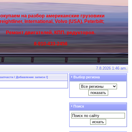
окупаем на разбор американские грузовики
reightliner, International, Volvo (USA), Peterbilt;
Ремонт двигателей, КПП, редукторов.
8-910-433-2456
7.8.2026 1:46 am.
Выбор региона
запчасти / Добавление записи /]
Поиск