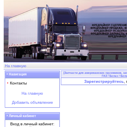
ФРЕДЛАЙНЕР СЦЕПЛЕНИЕ
ФРЕДЛАЙНЕР ПРОДАЖА, Ф
ФРЕДЛАЙНЕР РАЗБОРКА
ФРЕДЛАЙНЕР ЗАПЧАСТЬ, 
ФРЕДЛАЙНЕР
На главную
[Запчасти для американских грузовиков, за
Навигация
ГАЗ / Белаз / Бел
Зарегистрируйтесь
,
Контакты
На главную
Добавить объявление
Личный кабинет
Вход в личный кабинет: