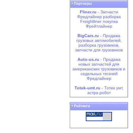
Партнеры
Fliner.ru
- Запчасти
Фредлайнер разборка
Freightliner покупка
Фрейтлайнер
BigCars.ru
- Продажа
грузовых автомобилей,
разборка грузовиков,
запчасти для грузовиков
Auto-us.ru
- Продажа
новых запчастей для
американских грузовиков и
седельных тягачей
Фредлайнер
Totek-umt.ru
- Тотек умт,
астра робот
Рейтинги