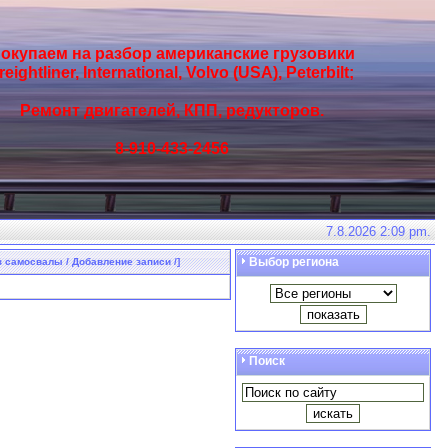
окупаем на разбор американские грузовики
reightliner, International, Volvo (USA), Peterbilt;
Ремонт двигателей, КПП, редукторов.
8-910-433-2456
7.8.2026 2:09 pm.
Выбор региона
з самосвалы / Добавление записи /]
Поиск