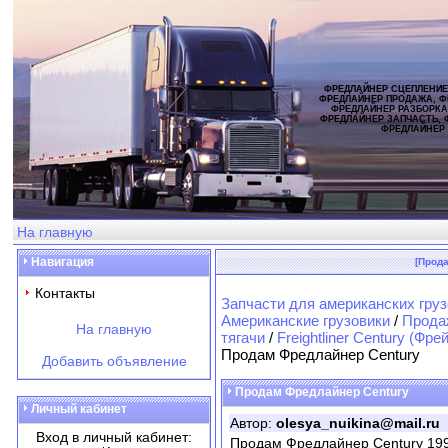
ФРЕДЛАЙНЕР СЦЕПЛЕНИЕ
ФРЕДЛАЙНЕР ПРОДАЖА, Ф
ФРЕДЛАЙНЕР РАЗБОРКА
ФРЕДЛАЙНЕР ЗАПЧАСТЬ, 
ФРЕДЛАЙНЕР
На главную
Навигация
[Прод
Контакты
Запчасти для американских груз
Американские грузовики
/
Продаж
На главную
тягачи
/
Freightliner Century (Фр
Продам Фредлайнер Century
Добавить объявление
Продам Фредлайнер Century
Личный кабинет
Автор:
olesya_nuikina@mail.ru
Вход в личный кабинет:
Продам Фредлайнер Century 1999г