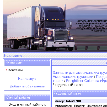
ФРЕДЛАЙНЕР СЦЕПЛЕНИЕ
ФРЕДЛАЙНЕР ПРОДАЖА, Ф
ФРЕДЛАЙНЕР РАЗБОРКА
ФРЕДЛАЙНЕР ЗАПЧАСТЬ, 
ФРЕДЛАЙНЕР
На главную
Навигация
Контакты
Запчасти для американских груз
Американские грузовики
/
Продаж
На главную
тягачи
/
Freightliner Columbia (
/ седельный тягач
Добавить объявление
седельный тягач
Личный кабинет
Автор:
Inter9700
Вход в личный кабинет:
Автообмен. Братск, Иркутская обл