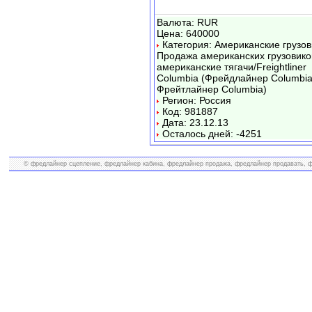
Валюта: RUR
Цена: 640000
Категория: Американские грузов
Продажа американских грузовико
американские тягачи/Freightliner
Columbia (Фрейдлайнер Columbia
Фрейтлайнер Columbia)
Регион: Россия
Код: 981887
Дата: 23.12.13
Осталось дней: -4251
© фредлайнер сцепление, фредлайнер кабина, фредлайнер продажа, фредлайнер продавать, фр