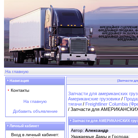
ФРЕДЛАЙНЕР СЦЕПЛЕНИЕ
ФРЕДЛАЙНЕР ПРОДАЖА, Ф
ФРЕДЛАЙНЕР РАЗБОРКА
ФРЕДЛАЙНЕР ЗАПЧАСТЬ, 
ФРЕДЛАЙНЕР
На главную
Навигация
[Запчасти д
Контакты
Запчасти для американских груз
Американские грузовики
/
Продаж
На главную
тягачи
/
Freightliner Columbia (
/ Запчасти для АМЕРИКАНСКИХ
Добавить объявление
Запчасти для АМЕРИКАНСКИХ гру
Личный кабинет
Автор:
Александр
Вход в личный кабинет:
Уважаемые Дамы и Господа: