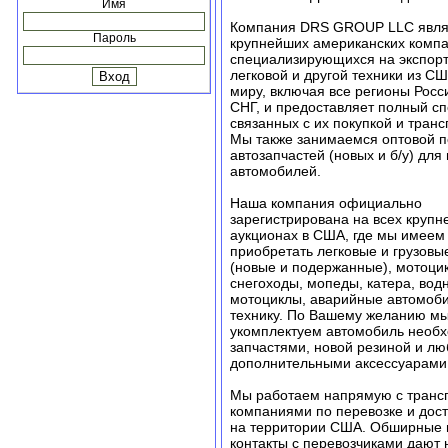
Имя
Компания DRS GROUP LLC являе
Пароль
крупнейших американских компа
специализирующихся на экспорт
легковой и другой техники из С
миру, включая все регионы Росс
СНГ, и предоставляет полный спе
связанных с их покупкой и транс
Мы также занимаемся оптовой п
автозапчастей (новых и б/у) для
автомобилей.
Наша компания официально
зарегистрирована на всех круп
аукционах в США, где мы имеем
приобретать легковые и грузовы
(новые и подержанные), мотоци
снегоходы, мопеды, катера, вод
мотоциклы, аварийные автомоби
технику. По Вашему желанию м
укомплектуем автомобиль необ
запчастями, новой резиной и л
дополнительными аксессуарами
Мы работаем напрямую с транс
компаниями по перевозке и дост
на территории США. Обширные 
контакты с перевозчиками дают