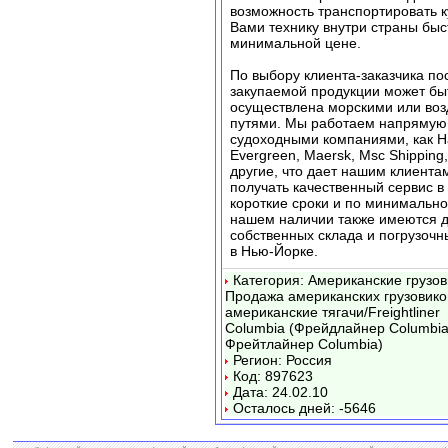
возможность транспортировать 
Вами технику внутри страны быс
минимальной цене.
По выбору клиента-заказчика по
закупаемой продукции может бы
осуществлена морскими или во
путями. Мы работаем напрямую 
судоходными компаниями, как H
Evergreen, Maersk, Msc Shipping,
другие, что дает нашим клиента
получать качественный сервис 
короткие сроки и по минимально
нашем наличии также имеются 
собственных склада и погрузоч
в Нью-Йорке.
Категория: Американские грузов
Продажа американских грузовико
американские тягачи/Freightliner
Columbia (Фрейдлайнер Columbia
Фрейтлайнер Columbia)
Регион: Россия
Код: 897623
Дата: 24.02.10
Осталось дней: -5646