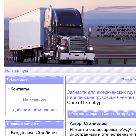
ФРЕДЛАЙНЕР СЦЕПЛЕНИЕ
ФРЕДЛАЙНЕР ПРОДАЖА, Ф
ФРЕДЛАЙНЕР РАЗБОРКА
ФРЕДЛАЙНЕР ЗАПЧАСТЬ, 
ФРЕДЛАЙНЕР
На главную
Навигация
[Ремонт 
Контакты
Запчасти для американских груз
Европейские грузовики
/
Ремонт 
На главную
Санкт-Петербург
Добавить объявление
Ремонт карданов Санкт-Петербург
Автор:
Станислав
Личный кабинет
Ремонт и балансировка КАРДАН
Вход в личный кабинет:
иностранным и отечественным г