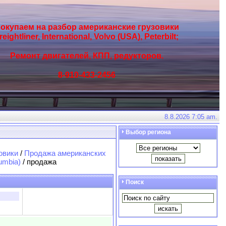
окупаем на разбор американские грузовики
reightliner, International, Volvo (USA), Peterbilt;
Ремонт двигателей, КПП, редукторов.
8-910-433-2456
8.8.2026 7:05 am.
Выбор региона
овики
/
Продажа американских
umbia)
/ продажа
Поиск