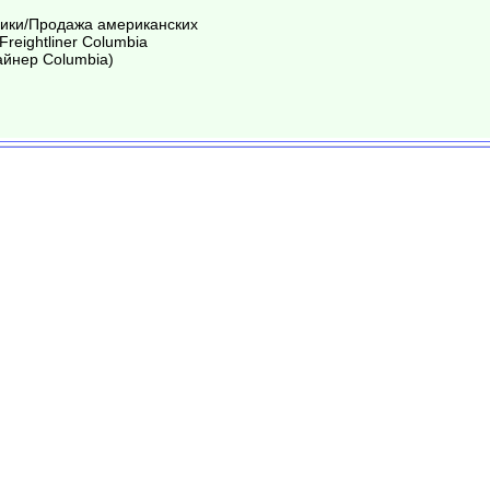
вики/Продажа американских
Freightliner Columbia
айнер Columbia)