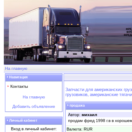
ФРЕ
ФРЕ
ФРЕД
На главную
Навигация
Контакты
Запчасти для американских груз
грузовиков, американские тягач
На главную
продажа
Добавить объявление
Автор:
михаил
продам фред 1998 г.в в хороше
Личный кабинет
Вход в личный кабинет:
Валюта: RUR