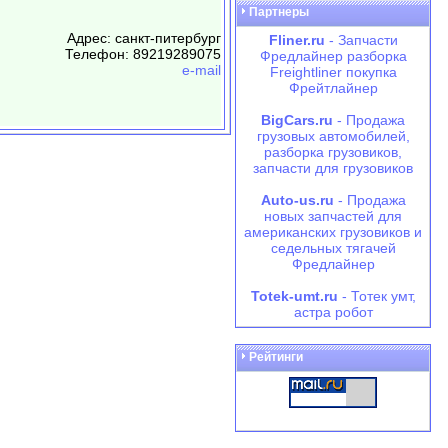
Партнеры
Адрес: санкт-питербург
Fliner.ru
- Запчасти
Телефон: 89219289075
Фредлайнер разборка
e-mail
Freightliner покупка
Фрейтлайнер
BigCars.ru
- Продажа
грузовых автомобилей,
разборка грузовиков,
запчасти для грузовиков
Auto-us.ru
- Продажа
новых запчастей для
американских грузовиков и
седельных тягачей
Фредлайнер
Totek-umt.ru
- Тотек умт,
астра робот
Рейтинги