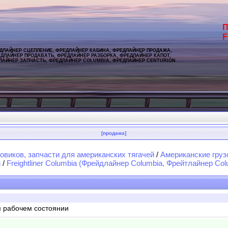
П
F
ДЛАЙНЕР СЦЕПЛЕНИЕ, ФРЕДЛАЙНЕР КАБИНА, ФРЕДЛАЙНЕР ПРОДАЖА,
ДЛАЙНЕР ПРОДАВАТЬ, ФРЕДЛАЙНЕР РАЗБОРКА, ФРЕДЛАЙНЕР КАПОТ,
ЛАЙНЕР ЗАПЧАСТЬ, ФРЕДЛАЙНЕР COLUMBIA, ФРЕДЛАЙНЕР CENTURION
[продажа]
овиков, запчасти для американских тягачей
/
Американские груз
и
/
Freightliner Columbia (Фрейдлайнер Columbia, Фрейтлайнер Col
м рабочем состоянии