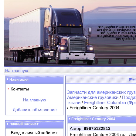
ФРЕДЛАЙНЕР СЦЕПЛЕНИЕ
ФРЕДЛАЙНЕР ПРОДАЖА, Ф
ФРЕДЛАЙНЕР РАЗБОРКА
ФРЕДЛАЙНЕР ЗАПЧАСТЬ, 
ФРЕДЛАЙНЕР
На главную
Навигация
[Fre
Контакты
Запчасти для американских груз
Американские грузовики
/
Продаж
На главную
тягачи
/
Freightliner Columbia (
/ Freightliner Century 2004
Добавить объявление
Freightliner Century 2004
Личный кабинет
Автор:
89675122813
Вход в личный кабинет:
Freightliner Century 2004 год. Дв