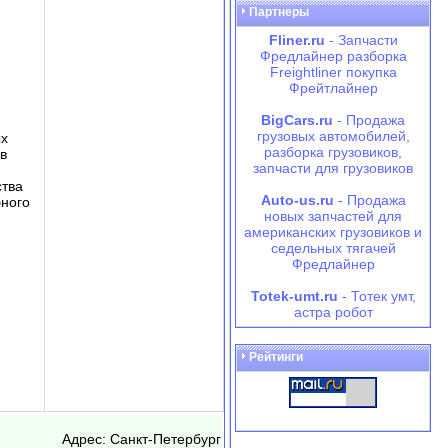
Партнеры
Fliner.ru
- Запчасти
Фредлайнер разборка
Freightliner покупка
Фрейтлайнер
BigCars.ru
- Продажа
грузовых автомобилей,
ых
разборка грузовиков,
в
запчасти для грузовиков
ства
Auto-us.ru
- Продажа
бного
новых запчастей для
американских грузовиков и
седельных тягачей
Фредлайнер
Totek-umt.ru
- Тотек умт,
астра робот
Рейтинги
Адрес: Санкт-Петербург