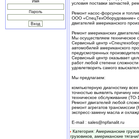
Имя
условия поставки запчастей, ре
Пароль
Ремонт насос-форсунок и топли
ООО «СпецТехОборудование» ос
двигателей американского произво
Ремонт американских двигателе
Мы осуществляем техническое о
Сервисный центр «Спецтехобору
автомобилей американского про
предусмотренных производител
Сервисный центр оказывает цел
работ любой степени сложности 
удовлетворить самого взыскател
Мы предлагаем:
компьютерную диагностику всех
точностью выявлять причину не
техническое обслуживание (ТО-
Ремонт двигателей любой сложн
ремонт агрегатов трансмиссии (
экспресс-замену масла и охлаж
E-mail : sales@npfanalit.ru
Категория: Американские грузо
грузовиков, американские тягачи/