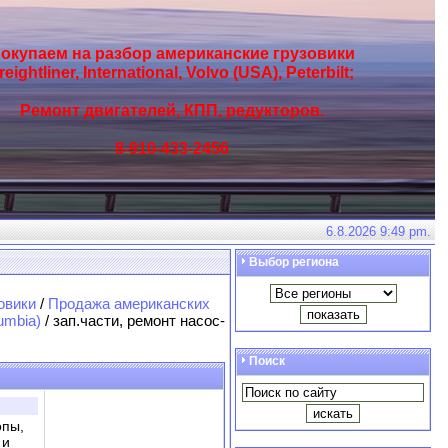
окупаем на разбор американские грузовики
reightliner, International, Volvo (USA), Peterbilt;
Ремонт двигателей, КПП, редукторов.
8-910-433-2456
6.8.2026 9:49 pm.
Выбор региона
овики
/
Продажа американских
umbia)
/ зап.части, ремонт насос-
Поиск
опы,
 и