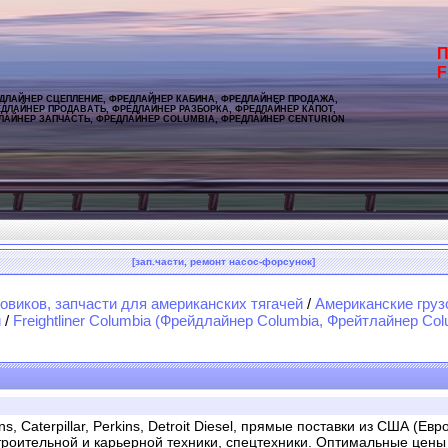
П
F
ДЛАЙНЕР СЦЕПЛЕНИЕ, ФРЕДЛАЙНЕР КАБИНА, ФРЕДЛАЙНЕР ПРОДАЖА,
ДЛАЙНЕР ПРОДАВАТЬ, ФРЕДЛАЙНЕР РАЗБОРКА, ФРЕДЛАЙНЕР КАПОТ,
ЛАЙНЕР ЗАПЧАСТЬ, ФРЕДЛАЙНЕР COLUMBIA, ФРЕДЛАЙНЕР CENTURION
[зап.части, ремонт насос-форсунок]
овиков, запчасти для американских тягачей
/
Американские груз
и
/
Freightliner Columbia (Фрейдлайнер Columbia, Фрейтлайнер Col
 Caterpillar, Perkins, Detroit Diesel, прямые поставки из США (Евр
троительной и карьерной техники, спецтехники. Оптимальные цены