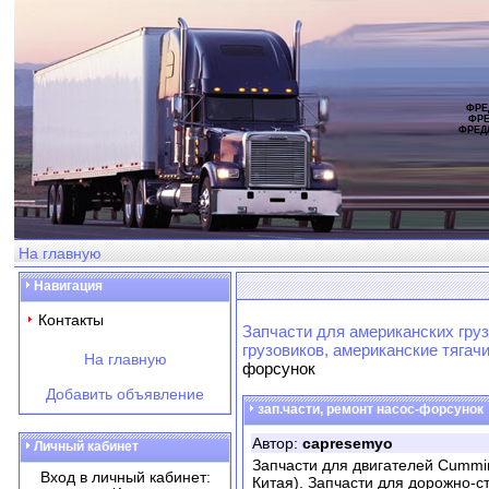
ФРЕ
ФРЕ
ФРЕД
На главную
Навигация
Контакты
Запчасти для американских груз
грузовиков, американские тягач
На главную
форсунок
Добавить объявление
зап.части, ремонт насос-форсунок
Автор:
capresemyo
Личный кабинет
Запчасти для двигателей Cummins,
Вход в личный кабинет:
Китая). Запчасти для дорожно-с