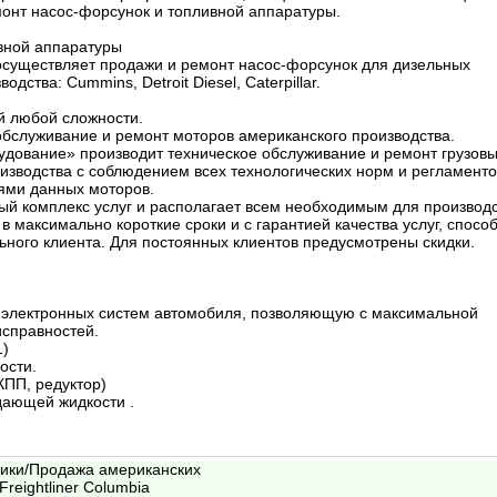
монт насос-форсунок и топливной аппаратуры.
вной аппаратуры
уществляет продажи и ремонт насос-форсунок для дизельных
дства: Сummins, Detroit Diesel, Caterpillar.
й любой сложности.
бслуживание и ремонт моторов американского производства.
дование» производит техническое обслуживание и ремонт грузов
изводства с соблюдением всех технологических норм и регламенто
ями данных моторов.
ый комплекс услуг и располагает всем необходимым для производ
в максимально короткие сроки и с гарантией качества услуг, спосо
ьного клиента. Для постоянных клиентов предусмотрены скидки.
 электронных систем автомобиля, позволяющую с максимальной
исправностей.
1)
ости.
КПП, редуктор)
дающей жидкости .
вики/Продажа американских
Freightliner Columbia