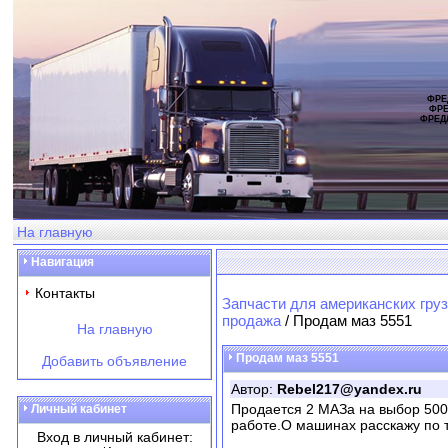
ФРЕ
ФРЕ
ФРЕД
На главную
Навигация
Контакты
Запчасти для американских груз
продажа
/ Продам маз 5551
На главную
Продам маз 5551
Добавить объявление
Автор:
Rebel217@yandex.ru
Продается 2 МАЗа на выбор 500
Личный кабинет
работе.О машинах расскажу по 
Вход в личный кабинет: