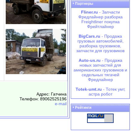
Партнеры
Fliner.ru
- Запчасти
Фредлайнер разборка
Freightliner покупка
Фрейтлайнер
BigCars.ru
- Продажа
грузовых автомобилей,
разборка грузовиков,
запчасти для грузовиков
Auto-us.ru
- Продажа
новых запчастей для
американских грузовиков и
седельных тягачей
Фредлайнер
Totek-umt.ru
- Тотек умт,
Адрес: Гатчина
астра робот
Телефон: 89062525196
e-mail
Рейтинги