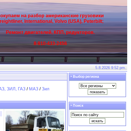
окупаем на разбор американские грузовики
reightliner, International, Volvo (USA), Peterbilt;
Ремонт двигателей, КПП, редукторов.
8-910-433-2456
5.8.2026 9:52 pm.
Выбор региона
З, ЗИЛ, ГАЗ
/
МАЗ
/
Зил
Поиск