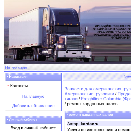
ФРЕДЛАЙНЕР СЦЕПЛЕНИЕ
ФРЕДЛАЙНЕР ПРОДАЖА, Ф
ФРЕДЛАЙНЕР РАЗБОРКА
ФРЕДЛАЙНЕР ЗАПЧАСТЬ, 
ФРЕДЛАЙНЕР
На главную
Навигация
[рем
Контакты
Запчасти для американских груз
Американские грузовики
/
Продаж
На главную
тягачи
/
Freightliner Columbia (
/ ремонт карданных валов
Добавить объявление
ремонт карданных валов
Личный кабинет
Автор:
kardanru
Вход в личный кабинет:
Услуги по изготовлению и ремон