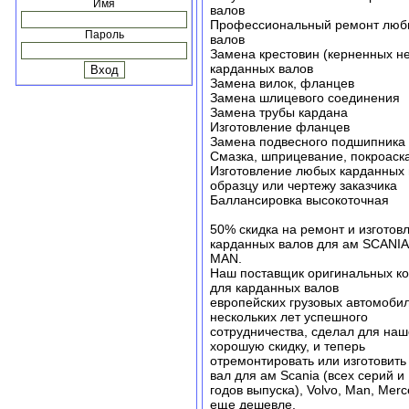
Имя
валов
Профессиональный ремонт люб
Пароль
валов
Замена крестовин (керненных 
карданных валов
Замена вилок, фланцев
Замена шлицевого соединения
Замена трубы кардана
Изготовление фланцев
Замена подвесного подшипника
Смазка, шприцевание, покроаск
Изготовление любых карданных 
образцу или чертежу заказчика
Баллансировка высокоточная
50% скидка на ремонт и изготов
карданных валов для ам SCANI
MAN.
Наш поставщик оригинальных к
для карданных валов
европейских грузовых автомобил
нескольких лет успешного
сотрудничества, сделал для на
хорошую скидку, и теперь
отремонтировать или изготовит
вал для ам Scania (всех серий и
годов выпуска), Volvo, Man, Mer
еще дешевле.