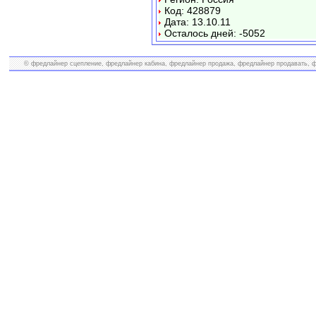
Код: 428879
Дата: 13.10.11
Осталось дней: -5052
© фредлайнер сцепление, фредлайнер кабина, фредлайнер продажа, фредлайнер продавать, фр