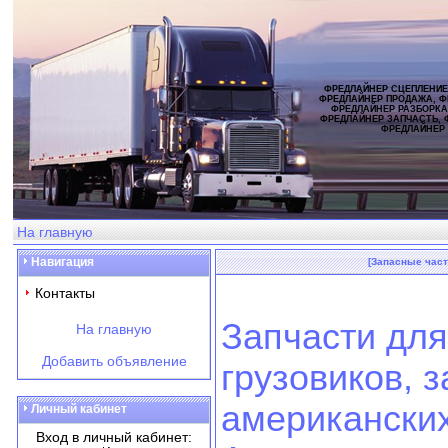
ФРЕДЛАЙНЕР СЦЕПЛЕНИЕ
ФРЕДЛАЙНЕР ПРОДАЖА, Ф
ФРЕДЛАЙНЕР РАЗБОРКА
ФРЕДЛАЙНЕР ЗАПЧАСТЬ, 
ФРЕДЛАЙНЕР
На главную
Навигация
[Запасные част
Контакты
Запчасти для
На главную
Добавить объявление
грузовиков, 
американских
Личный кабинет
Вход в личный кабинет: