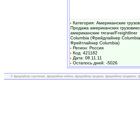
Категория: Американские грузов
Продажа американских грузовико
американские тягачи/Freightliner
Columbia (Фрейдлайнер Columbia
Фрейтлайнер Columbia)
Регион: Россия
Код: 421182
Дата: 08.11.11
Осталось дней: -5026
© фредлайнер сцепление, фредлайнер кабина, фредлайнер продажа, фредлайнер продавать, фр