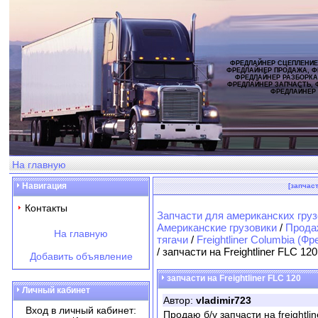
ФРЕДЛАЙНЕР СЦЕПЛЕНИЕ
ФРЕДЛАЙНЕР ПРОДАЖА, Ф
ФРЕДЛАЙНЕР РАЗБОРКА
ФРЕДЛАЙНЕР ЗАПЧАСТЬ, 
ФРЕДЛАЙНЕР
На главную
Навигация
[запчаст
Контакты
Запчасти для американских груз
Американские грузовики
/
Продаж
На главную
тягачи
/
Freightliner Columbia (
/ запчасти на Freightliner FLC 120
Добавить объявление
запчасти на Freightliner FLC 120
Личный кабинет
Автор:
vladimir723
Вход в личный кабинет:
Продаю б/у запчасти на freightlin