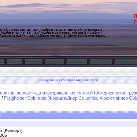
П
F
ДЛАЙНЕР СЦЕПЛЕНИЕ, ФРЕДЛАЙНЕР КАБИНА, ФРЕДЛАЙНЕР ПРОДАЖА,
ДЛАЙНЕР ПРОДАВАТЬ, ФРЕДЛАЙНЕР РАЗБОРКА, ФРЕДЛАЙНЕР КАПОТ,
ЛАЙНЕР ЗАПЧАСТЬ, ФРЕДЛАЙНЕР COLUMBIA, ФРЕДЛАЙНЕР CENTURION
[Раздаточная коробка Fabco (Meritor)]
овиков, запчасти для американских тягачей
/
Американские груз
и
/
Freightliner Columbia (Фрейдлайнер Columbia, Фрейтлайнер Col
)
h (Кенворт).
-006