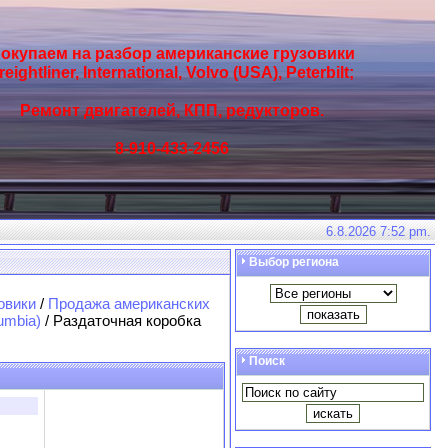
окупаем на разбор американские грузовики
reightliner, International, Volvo (USA), Peterbilt;
Ремонт двигателей, КПП, редукторов.
8-910-433-2456
6.8.2026 7:52 pm.
Выбор региона
овики
/
Продажа американских
umbia)
/ Раздаточная коробка
Поиск