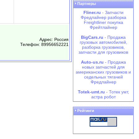
Партнеры
Fliner.ru
- Запчасти
Фредлайнер разборка
Freightliner покупка
Фрейтлайнер
BigCars.ru
- Продажа
Адрес: Россия
грузовых автомобилей,
Телефон: 89956652221
разборка грузовиков,
запчасти для грузовиков
Auto-us.ru
- Продажа
новых запчастей для
американских грузовиков и
седельных тягачей
Фредлайнер
Totek-umt.ru
- Тотек умт,
астра робот
Рейтинги