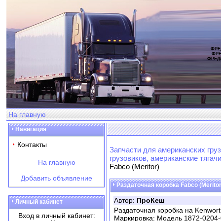
ФРЕ
ФРЕ
ФРЕД
На главную
Навигация
Контакты
Запчасти для американских груз
грузовиков, американские тягач
На главную
Fabco (Meritor)
Добавить объявление
Раздаточная коробка Fabco (Meritor
Автор:
ПроКеш
Личный кабинет
Раздаточная коробка на Kenwort
Вход в личный кабинет:
Маркировка: Модель 1872-0204