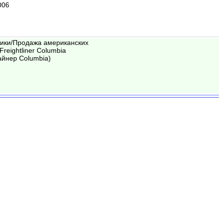
006
вики/Продажа американских
Freightliner Columbia
айнер Columbia)