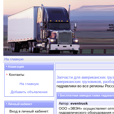
ФРЕ
ФРЕ
ФРЕД
На главную
Навигация
Контакты
Запчасти для американских груз
американских грузовиков, разбо
На главную
гидравлики во все регионы Росс
Добавить объявление
Бесплатная авиодоставка гидравли
Автор:
eventruck
Личный кабинет
ООО «ЭВЭН» осуществляет опто
Вход в личный кабинет:
гидравлического оборудования н