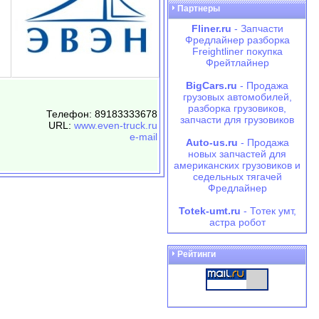
Партнеры
Fliner.ru
- Запчасти
Фредлайнер разборка
Freightliner покупка
Фрейтлайнер
BigCars.ru
- Продажа
грузовых автомобилей,
разборка грузовиков,
Телефон: 89183333678
запчасти для грузовиков
URL:
www.even-truck.ru
e-mail
Auto-us.ru
- Продажа
новых запчастей для
американских грузовиков и
седельных тягачей
Фредлайнер
Totek-umt.ru
- Тотек умт,
астра робот
Рейтинги