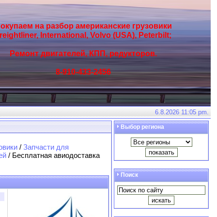
окупаем на разбор американские грузовики
reightliner, International, Volvo (USA), Peterbilt;
Ремонт двигателей, КПП, редукторов.
8-910-433-2456
6.8.2026 11:05 pm.
Выбор региона
овики
/
Запчасти для
ей
/ Бесплатная авиодоставка
Поиск