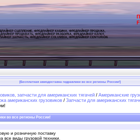
П
F
ДЛАЙНЕР СЦЕПЛЕНИЕ, ФРЕДЛАЙНЕР КАБИНА, ФРЕДЛАЙНЕР ПРОДАЖА,
ДЛАЙНЕР ПРОДАВАТЬ, ФРЕДЛАЙНЕР РАЗБОРКА, ФРЕДЛАЙНЕР КАПОТ,
ЛАЙНЕР ЗАПЧАСТЬ, ФРЕДЛАЙНЕР COLUMBIA, ФРЕДЛАЙНЕР CENTURION
[Бесплатная авиодоставка гидравлики во все регионы России!]
овиков, запчасти для американских тягачей
/
Американские груз
рка американских грузовиков
/
Запчасти для американских тягач
ии!
ки во все регионы России!
вую и розничную поставку
а все виды грузовой техники.