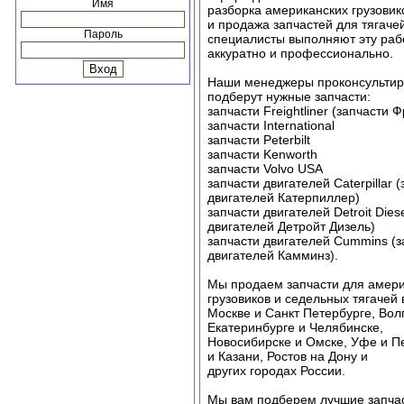
Имя
разборка американских грузовик
и продажа запчастей для тягаче
Пароль
специалисты выполняют эту раб
аккуратно и профессионально.
Наши менеджеры проконсультир
подберут нужные запчасти:
запчасти Freightliner (запчасти
запчасти International
запчасти Peterbilt
запчасти Kenworth
запчасти Volvo USA
запчасти двигателей Caterpillar 
двигателей Катерпиллер)
запчасти двигателей Detroit Dies
двигателей Детройт Дизель)
запчасти двигателей Cummins (з
двигателей Камминз).
Мы продаем запчасти для амери
грузовиков и седельных тягачей 
Москве и Санкт Петербурге, Вол
Екатеринбурге и Челябинске,
Новосибирске и Омске, Уфе и П
и Казани, Ростов на Дону и
других городах России.
Мы вам подберем лучшие запча