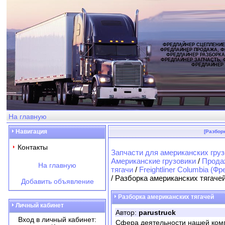
ФРЕДЛАЙНЕР СЦЕПЛЕНИЕ
ФРЕДЛАЙНЕР ПРОДАЖА, Ф
ФРЕДЛАЙНЕР РАЗБОРКА
ФРЕДЛАЙНЕР ЗАПЧАСТЬ, 
ФРЕДЛАЙНЕР
На главную
Навигация
[Разбор
Контакты
Запчасти для американских груз
Американские грузовики
/
Продаж
На главную
тягачи
/
Freightliner Columbia (
/ Разборка американских тягаче
Добавить объявление
Разборка американских тягачей
Личный кабинет
Автор:
parustruck
Вход в личный кабинет:
Сфера деятельности нашей комп