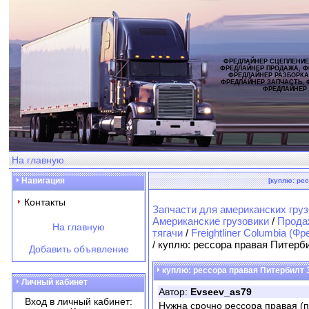
ФРЕДЛАЙНЕР СЦЕПЛЕНИЕ
ФРЕДЛАЙНЕР ПРОДАЖА, Ф
ФРЕДЛАЙНЕР РАЗБОРКА
ФРЕДЛАЙНЕР ЗАПЧАСТЬ, 
ФРЕДЛАЙНЕР
На главную
Навигация
[куплю: ре
Контакты
Запчасти для американских груз
Американские грузовики
/
Продаж
На главную
тягачи
/
Freightliner Columbia (
/ куплю: рессора правая Питерб
Добавить объявление
куплю: рессора правая Питербилт 
Личный кабинет
Автор:
Evseev_as79
Вход в личный кабинет:
Нужна срочно рессора правая (п