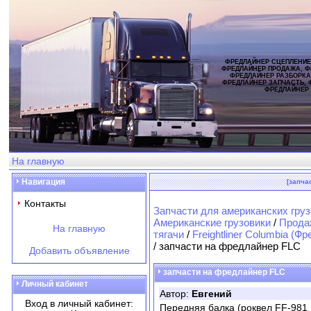
ФРЕДЛАЙНЕР СЦЕПЛЕНИЕ
ФРЕДЛАЙНЕР ПРОДАЖА, Ф
ФРЕДЛАЙНЕР РАЗБОРКА
ФРЕДЛАЙНЕР ЗАПЧАСТЬ, 
ФРЕДЛАЙНЕР
На главную
Навигация
[запча
Контакты
Запчасти для американских груз
Американские грузовики
/
Продаж
На главную
тягачи
/
Freightliner Columbia (
/ запчасти на фредлайнер FLC
Добавить объявление
запчасти на фредлайнер FLC
Личный кабинет
Автор:
Евгений
Вход в личный кабинет:
Передняя балка (роквел FF-981