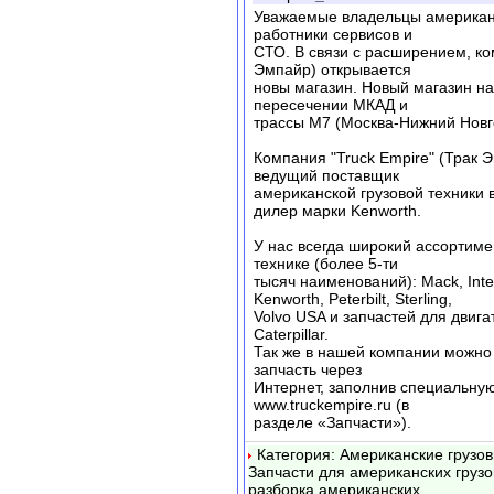
Уважаемые владельцы американс
работники сервисов и
СТО. В связи с расширением, ко
Эмпайр) открывается
новы магазин. Новый магазин на
пересечении МКАД и
трассы М7 (Москва-Нижний Новго
Компания "Truck Empire" (Трак 
ведущий поставщик
американской грузовой техники
дилер марки Kenworth.
У нас всегда широкий ассортимен
технике (более 5-ти
тысяч наименований): Mack, Intern
Kenworth, Peterbilt, Sterling,
Volvo USA и запчастей для двига
Сaterpillar.
Так же в нашей компании можно
запчасть через
Интернет, заполнив специальну
www.truckempire.ru (в
разделе «Запчасти»).
Категория: Американские грузов
Запчасти для американских грузо
разборка американских