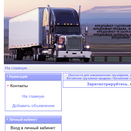
ФРЕДЛАЙНЕР СЦЕПЛЕНИЕ
ФРЕДЛАЙНЕР ПРОДАЖА, Ф
ФРЕДЛАЙНЕР РАЗБОРКА
ФРЕДЛАЙНЕР ЗАПЧАСТЬ, 
ФРЕДЛАЙНЕР
На главную
[Запчасти для американских грузовиков, з
Навигация
Китайские грузовики продажа / Китайские г
Зарегистрируйтесь
,
Контакты
На главную
Добавить объявление
Личный кабинет
Вход в личный кабинет: