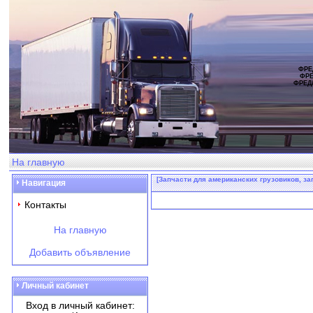
ФРЕ
ФРЕ
ФРЕД
На главную
[Запчасти для американских грузовиков, зап
Навигация
Контакты
На главную
Добавить объявление
Личный кабинет
Вход в личный кабинет: