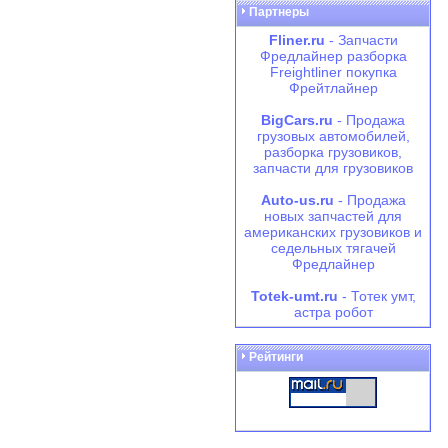
Партнеры
Fliner.ru
- Запчасти
Фредлайнер разборка
Freightliner покупка
Фрейтлайнер
BigCars.ru
- Продажа
грузовых автомобилей,
разборка грузовиков,
запчасти для грузовиков
Auto-us.ru
- Продажа
новых запчастей для
американских грузовиков и
седельных тягачей
Фредлайнер
Totek-umt.ru
- Тотек умт,
астра робот
Рейтинги