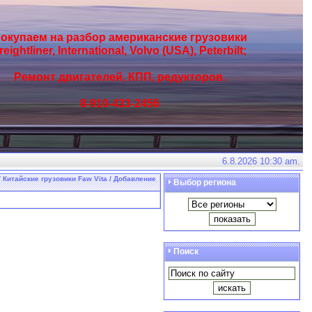
окупаем на разбор американские грузовики
reightliner, International, Volvo (USA), Peterbilt;
Ремонт двигателей, КПП, редукторов.
8-910-433-2456
6.8.2026 10:30 am.
 Китайские грузовики Faw Vita / Добавление
Выбор региона
Поиск