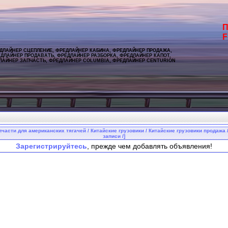
П
F
ДЛАЙНЕР СЦЕПЛЕНИЕ, ФРЕДЛАЙНЕР КАБИНА, ФРЕДЛАЙНЕР ПРОДАЖА,
ДЛАЙНЕР ПРОДАВАТЬ, ФРЕДЛАЙНЕР РАЗБОРКА, ФРЕДЛАЙНЕР КАПОТ,
ЛАЙНЕР ЗАПЧАСТЬ, ФРЕДЛАЙНЕР COLUMBIA, ФРЕДЛАЙНЕР CENTURION
части для американских тягачей / Китайские грузовики / Китайские грузовики продажа /
записи /]
Зарегистрируйтесь
, прежде чем добавлять объявления!