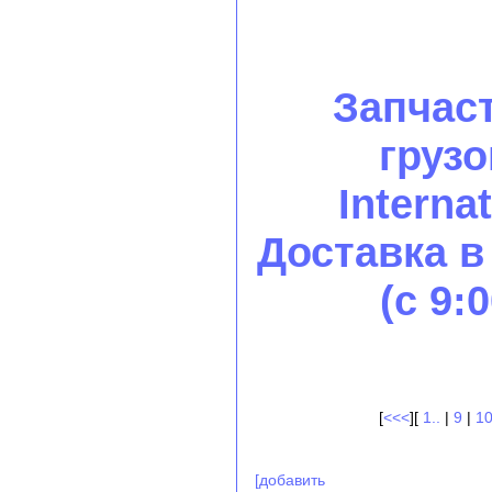
Запчас
грузо
Internat
Доставка в
(с 9:
[
<<<
][
1..
|
9
|
1
[добавить