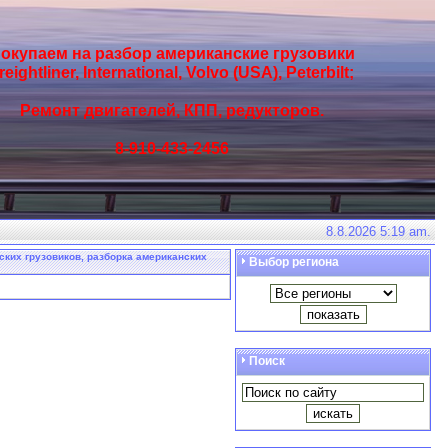
окупаем на разбор американские грузовики
reightliner, International, Volvo (USA), Peterbilt;
Ремонт двигателей, КПП, редукторов.
8-910-433-2456
8.8.2026 5:19 am.
нских грузовиков, разборка американских
Выбор региона
Поиск