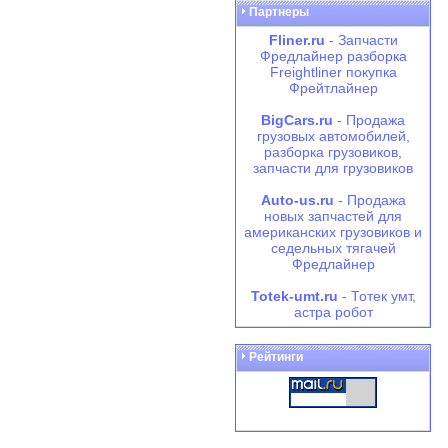
Партнеры
Fliner.ru
- Запчасти
Фредлайнер разборка
Freightliner покупка
Фрейтлайнер
BigCars.ru
- Продажа
грузовых автомобилей,
разборка грузовиков,
запчасти для грузовиков
Auto-us.ru
- Продажа
новых запчастей для
американских грузовиков и
седельных тягачей
Фредлайнер
Totek-umt.ru
- Тотек умт,
астра робот
Рейтинги