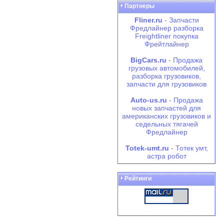
Партнеры
Fliner.ru
- Запчасти
Фредлайнер разборка
Freightliner покупка
Фрейтлайнер
BigCars.ru
- Продажа
грузовых автомобилей,
разборка грузовиков,
запчасти для грузовиков
Auto-us.ru
- Продажа
новых запчастей для
американских грузовиков и
седельных тягачей
Фредлайнер
Totek-umt.ru
- Тотек умт,
астра робот
Рейтинги