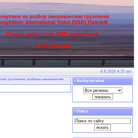
окупаем на разбор американские грузовики
reightliner, International, Volvo (USA), Peterbilt;
Ремонт двигателей, КПП, редукторов.
8-910-433-2456
6.8.2026 4:25 am.
нских грузовиков, разборка американских
Выбор региона
Поиск