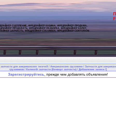
П
F
ДЛАЙНЕР СЦЕПЛЕНИЕ, ФРЕДЛАЙНЕР КАБИНА, ФРЕДЛАЙНЕР ПРОДАЖА,
ДЛАЙНЕР ПРОДАВАТЬ, ФРЕДЛАЙНЕР РАЗБОРКА, ФРЕДЛАЙНЕР КАПОТ,
ЛАЙНЕР ЗАПЧАСТЬ, ФРЕДЛАЙНЕР COLUMBIA, ФРЕДЛАЙНЕР CENTURION
 запчасти для американских тягачей / Американские грузовики / Запчасти для америка
грузовиков / Kenworth запчасти (Кенворт запчасти) / Добавление записи /]
Зарегистрируйтесь
, прежде чем добавлять объявления!