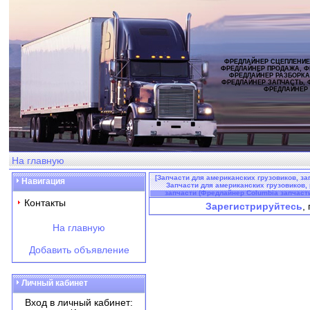
ФРЕДЛАЙНЕР СЦЕПЛЕНИЕ
ФРЕДЛАЙНЕР ПРОДАЖА, Ф
ФРЕДЛАЙНЕР РАЗБОРКА
ФРЕДЛАЙНЕР ЗАПЧАСТЬ, 
ФРЕДЛАЙНЕР
На главную
[Запчасти для американских грузовиков, за
Навигация
Запчасти для американских грузовиков, р
запчасти (Фредлайнер Columbia запчасти
Контакты
Зарегистрируйтесь
,
На главную
Добавить объявление
Личный кабинет
Вход в личный кабинет: