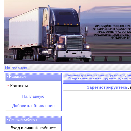
ФРЕДЛАЙНЕР СЦЕПЛЕНИЕ
ФРЕДЛАЙНЕР ПРОДАЖА, Ф
ФРЕДЛАЙНЕР РАЗБОРКА
ФРЕДЛАЙНЕР ЗАПЧАСТЬ, 
ФРЕДЛАЙНЕР
На главную
[Запчасти для американских грузовиков, за
Навигация
Продажа американских грузовиков, америка
Контакты
Зарегистрируйтесь
,
На главную
Добавить объявление
Личный кабинет
Вход в личный кабинет: