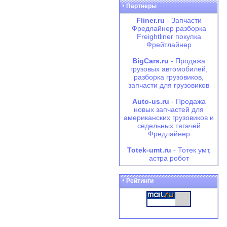
Партнеры
Fliner.ru
- Запчасти
Фредлайнер разборка
Freightliner покупка
Фрейтлайнер
BigCars.ru
- Продажа
грузовых автомобилей,
разборка грузовиков,
запчасти для грузовиков
Auto-us.ru
- Продажа
новых запчастей для
американских грузовиков и
седельных тягачей
Фредлайнер
Totek-umt.ru
- Тотек умт,
астра робот
Рейтинги