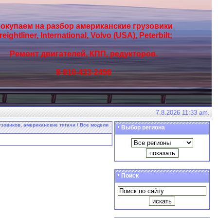
окупаем на разбор американские грузовики
reightliner, International, Volvo (USA), Peterbilt;
Ремонт двигателей, КПП, редукторов.
8-910-433-2456
7.8.2026 11:33 am.
узовиков, американские тягачи / Все модели
Выбор региона
Поиск