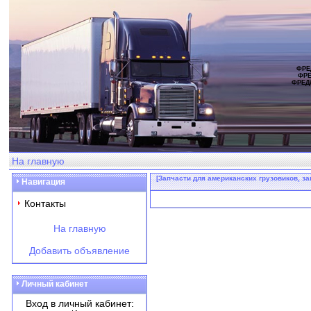
ФРЕ
ФРЕ
ФРЕД
На главную
[Запчасти для американских грузовиков, за
Навигация
Контакты
На главную
Добавить объявление
Личный кабинет
Вход в личный кабинет: