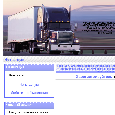
ФРЕДЛАЙНЕР СЦЕПЛЕНИЕ
ФРЕДЛАЙНЕР ПРОДАЖА, Ф
ФРЕДЛАЙНЕР РАЗБОРКА
ФРЕДЛАЙНЕР ЗАПЧАСТЬ, 
ФРЕДЛАЙНЕР
На главную
[Запчасти для американских грузовиков, за
Навигация
Продажа американских грузовиков, америка
Фрейтлайнер C
Контакты
Зарегистрируйтесь
,
На главную
Добавить объявление
Личный кабинет
Вход в личный кабинет: