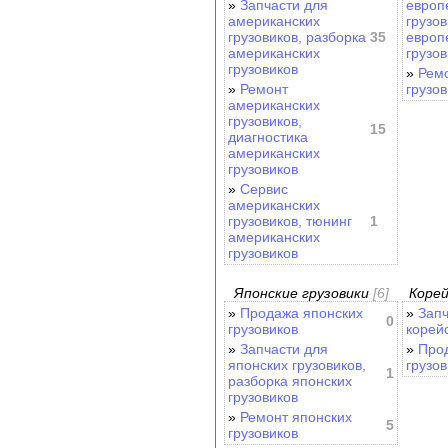
»
Запчасти для
европ
американских
грузов
грузовиков, разборка
35
европ
американских
грузов
грузовиков
»
Ремо
»
Ремонт
грузов
американских
грузовиков,
15
диагностика
американских
грузовиков
»
Cервис
американских
грузовиков, тюнинг
1
американских
грузовиков
Японские грузовики
[6]
Корей
»
Продажа японских
»
Запч
0
грузовиков
корейс
»
Запчасти для
»
Про
японских грузовиков,
грузов
1
разборка японских
грузовиков
»
Ремонт японских
5
грузовиков