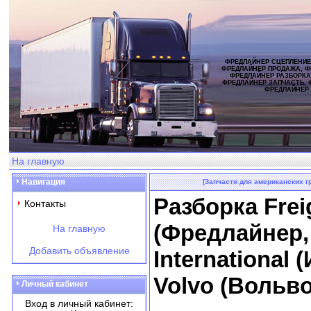
ФРЕДЛАЙНЕР СЦЕПЛЕНИЕ
ФРЕДЛАЙНЕР ПРОДАЖА, Ф
ФРЕДЛАЙНЕР РАЗБОРКА
ФРЕДЛАЙНЕР ЗАПЧАСТЬ, 
ФРЕДЛАЙНЕР
На главную
Навигация
[Запчасти для американских г
Разборка Freig
Контакты
(Фредлайнер,
На главную
Добавить объявление
International
Volvo (Вольво
Личный кабинет
Вход в личный кабинет: