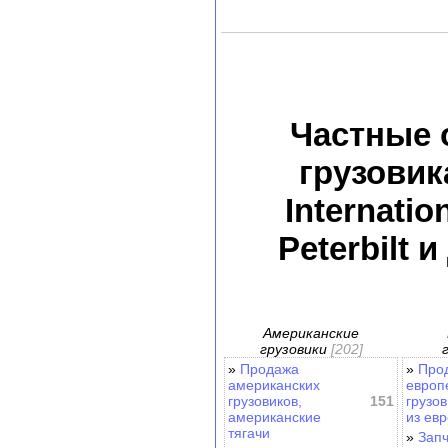
Частные 
грузовика
Internatio
Peterbilt 
Американские
грузовики
[202]
»
Продажа
»
Про
американских
европ
грузовиков,
151
грузов
американские
из ев
тягачи
»
Запч