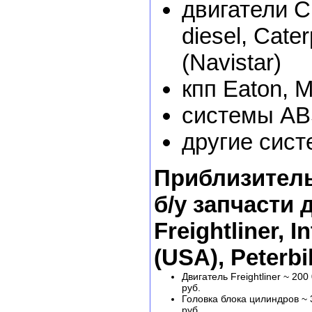
двигатели C
diesel, Caterp
(Navistar)
кпп Eaton, Me
системы A
другие сис
Приблизитель
б/у запчасти 
Freightliner, I
(USA), Peterbil
Двигатель Freightliner ~ 200
руб.
Головка блока цилиндров ~ 
руб.