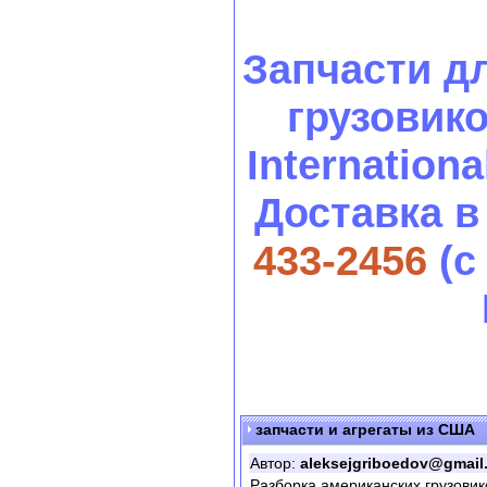
Запчасти д
грузовиков
International
Доставка в
433-2456
(с
запчасти и агрегаты из США
Автор:
aleksejgriboedov@gmail
Разборка американских грузовик